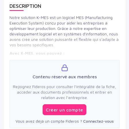
DESCRIPTION
Notre solution K-MES est un logiciel MES (Manufacturing
Execution System) conçu pour aider les entreprises à
optimiser leur production. Grâce à notre expertise en
développement logiciel et en systèmes d'information, nous
avons créé une solution puissante et flexible qui s'adapte à
vos besoins spécifiques.
Avec K-MES, vous pouvez
:
Gérer efficacement vos ordres de fabrication :
Notre logiciel vous permet de planifier et de suivre
vos ordres de fabrication en temps réel, ce qui vous
Contenu réservé aux membres
permet de maximiser l'efficacité de votre production.
Rejoignez Fideros pour consulter l’intégralité de la fiche,
Contrôler la qualité de vos produits :
K-MES
accéder aux documents professionnels et entrer en
vous permet de surveiller la qualité de vos produits
relation avec l’entreprise.
tout au long du processus de production, ce qui vous
permet de détecter les problèmes rapidement et de
les résoudre avant qu'ils ne deviennent des
Créer un compte
problèmes majeurs.
Vous avez déjà un compte Fideros ?
Connectez-vous
Améliorer la traçabilité de vos produits :
Notre
solution vous permet de suivre vos produits tout au