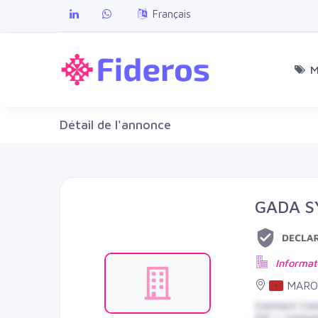
Français
M
Détail de l'annonce
GADA S
Informat
MAROC
Contact Co
00 | comp