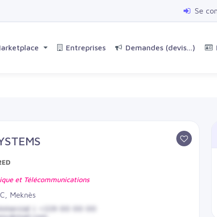
Se co
arketplace
Entreprises
Demandes (devis...)
YSTEMS
ique et Télécommunications
, Meknès
mmercial | +229 00 00 00
any@mail.com