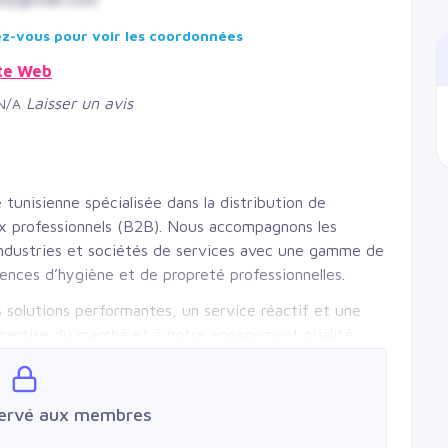
-vous pour voir les coordonnées
ite Web
Laisser un avis
N/A
tunisienne spécialisée dans la distribution de
ux professionnels (B2B). Nous accompagnons les
, industries et sociétés de services avec une gamme de
ences d’hygiène et de propreté professionnelles.
s solutions performantes, un service réactif et une
xpertise du marché et à notre engagement qualité,
tions de nettoyage tout en garantissant des standards
servé aux membres