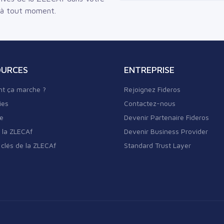
 à tout moment.
OURCES
ENTREPRISE
t ça marche ?
Rejoignez Fideros
ies
Contactez-nous
re
Devenir Partenaire Fideros
 la ZLECAf
Devenir Business Provider
 clés de la ZLECAf
Standard Trust Layer