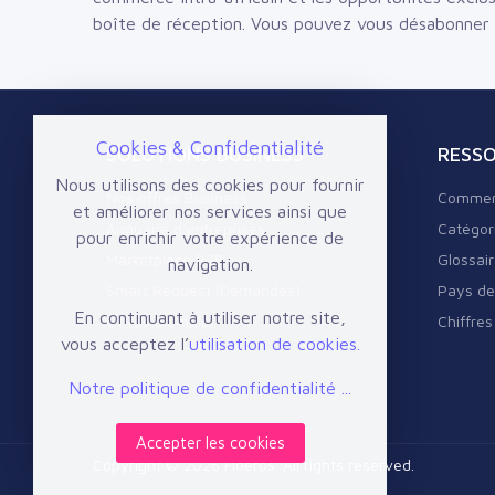
boîte de réception.
Vous pouvez vous désabonner
Cookies & Confidentialité
SOLUTIONS BUSINESS
RESS
Nous utilisons des cookies pour fournir
Nos offres Business
Commen
et améliorer nos services ainsi que
Annuaire d'entreprises
Catégor
pour enrichir votre expérience de
Marketplace B2B
Glossai
navigation.
Smart Request (Demandes)
Pays de
En continuant à utiliser notre site,
Offres d'emploi
Chiffres
vous acceptez l’
utilisation de cookies.
Notre politique de confidentialité ...
Accepter les cookies
Copyright © 2026 Fideros. All rights reserved.