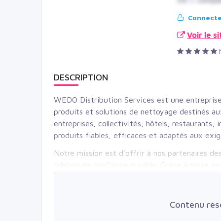
Connectez
Voir le s
DESCRIPTION
WEDO Distribution Services est une entreprise 
produits et solutions de nettoyage destinés a
entreprises, collectivités, hôtels, restaurants
produits fiables, efficaces et adaptés aux exig
Notre mission est d’offrir à nos partenaires de
relation de confiance durable. Grâce à notre e
WEDO aide ses clients à optimiser leurs opéra
élevés d’hygiène et de sécurité.
Contenu ré