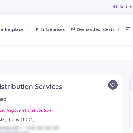
Se co
arketplace
Entreprises
Demandes (devis...)
stribution Services
, Négoce et Distribution
E, Tunis (1004)
mmercial | +229 00 00 00
any@mail.com