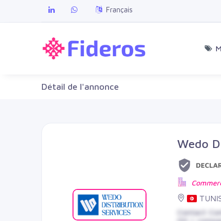
Français
M
Détail de l'annonce
Wedo Di
Commerce
TUNISI
Contact Co
00 | comp