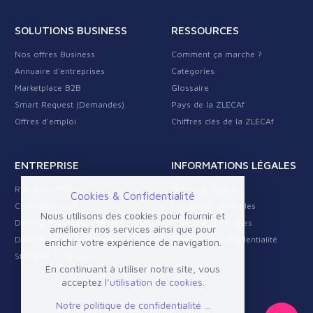
SOLUTIONS BUSINESS
RESSOURCES
Nos offres Business
Comment ça marche ?
Annuaire d'entreprises
Catégories
Marketplace B2B
Glossaire
Smart Request (Demandes)
Pays de la ZLECAf
Offres d'emploi
Chiffres clés de la ZLECAf
ENTREPRISE
INFORMATIONS LÉGALES
Rejoignez Fideros
Mentions légales
Cookies & Confidentialité
Contactez-nous
Conditions générales
Nous utilisons des cookies pour fournir et
Devenir Partenaire Fideros
Politique de cookies
améliorer nos services ainsi que pour
Devenir Business Provider
Politique de confidentialité
enrichir votre expérience de navigation.
Standard Trust Layer
En continuant à utiliser notre site, vous
acceptez l’
utilisation de cookies.
Notre politique de confidentialité ...