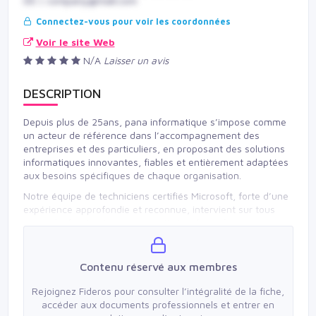
00 | company@mail.com
Connectez-vous pour voir les coordonnées
Voir le site Web
N/A
Laisser un avis
DESCRIPTION
Depuis plus de 25ans, pana informatique s’impose comme
un acteur de référence dans l’accompagnement des
entreprises et des particuliers, en proposant des solutions
informatiques innovantes, fiables et entièrement adaptées
aux besoins spécifiques de chaque organisation.
Notre équipe de techniciens certifiés Microsoft, forte d’une
expérience approfondie et reconnue, intervient sur tous
types d’infrastructures pour optimiser la performance,
sécuriser vos systèmes et assurer la continuité de vos
activités.
Contenu réservé aux membres
Rejoignez Fideros pour consulter l’intégralité de la fiche,
accéder aux documents professionnels et entrer en