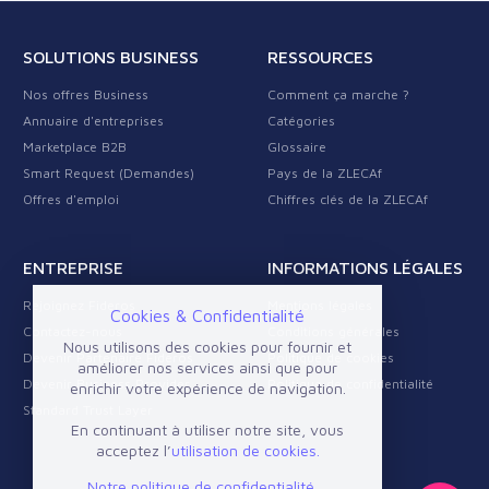
SOLUTIONS BUSINESS
RESSOURCES
Nos offres Business
Comment ça marche ?
Annuaire d'entreprises
Catégories
Marketplace B2B
Glossaire
Smart Request (Demandes)
Pays de la ZLECAf
Offres d'emploi
Chiffres clés de la ZLECAf
ENTREPRISE
INFORMATIONS LÉGALES
Rejoignez Fideros
Mentions légales
Cookies & Confidentialité
Contactez-nous
Conditions générales
Nous utilisons des cookies pour fournir et
Devenir Partenaire Fideros
Politique de cookies
améliorer nos services ainsi que pour
Devenir Business Provider
Politique de confidentialité
enrichir votre expérience de navigation.
Standard Trust Layer
En continuant à utiliser notre site, vous
acceptez l’
utilisation de cookies.
Notre politique de confidentialité ...