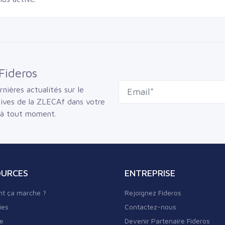
Fideros
nières actualités sur le
sives de la ZLECAf dans votre
 à tout moment.
OURCES
ENTREPRISE
t ça marche ?
Rejoignez Fideros
ies
Contactez-nous
re
Devenir Partenaire Fideros