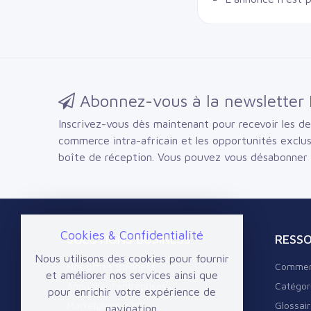
Abonnez-vous à la newsletter 
Inscrivez-vous dès maintenant pour recevoir les der
commerce intra-africain et les opportunités exclu
boîte de réception.
Vous pouvez vous désabonner
Cookies & Confidentialité
SOLUTIONS BUSINESS
RESS
Nous utilisons des cookies pour fournir
Nos offres Business
Commen
et améliorer nos services ainsi que
Annuaire d'entreprises
Catégor
pour enrichir votre expérience de
Marketplace B2B
Glossai
navigation.