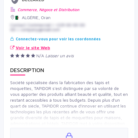
Commerce, Négoce et Distribution
ALGÉRIE, Oran
Contact Commercial | +229 00 00 00
00 | company@mail.com
Connectez-vous pour voir les coordonnées
Voir le site Web
N/A
Laisser un avis
DESCRIPTION
Société spécialisée dans la fabrication des tapis et
moquettes, TAPIDOR s'est distinguée par sa volonté de
vous apporter des produits alliant beauté et qualité, tout en
restant accessibles à tous les budgets. Depuis plus d'un
quart de siècle, TAPIDOR continue d'innover en utilisant les
technologies les plus récentes afin de vous offrir une
grande diversité de tapis et de moquettes pour maisons,
administrations et hôtels. TAPIDOR met à votre disposition
une large gamme de tapis de différentes qualités, motifs,
couleurs, dimensions, prix. TAPIDOR développe aussi le