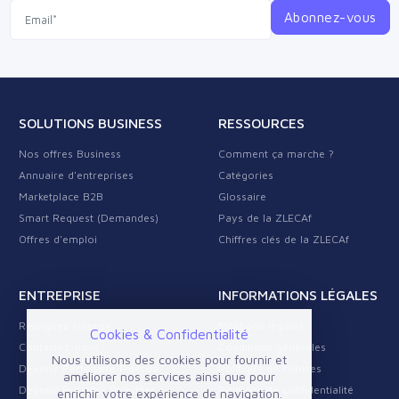
Abonnez-vous
SOLUTIONS BUSINESS
RESSOURCES
Nos offres Business
Comment ça marche ?
Annuaire d'entreprises
Catégories
Marketplace B2B
Glossaire
Smart Request (Demandes)
Pays de la ZLECAf
Offres d'emploi
Chiffres clés de la ZLECAf
ENTREPRISE
INFORMATIONS LÉGALES
Rejoignez Fideros
Mentions légales
Cookies & Confidentialité
Contactez-nous
Conditions générales
Nous utilisons des cookies pour fournir et
Devenir Partenaire Fideros
Politique de cookies
améliorer nos services ainsi que pour
Devenir Business Provider
Politique de confidentialité
enrichir votre expérience de navigation.