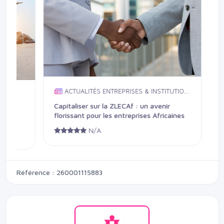
A
Les o
ACTUALITÉS ENTREPRISES & INSTITUTION
cadre
S
Capitaliser sur la ZLECAf : un avenir
consi
n
florissant pour les entreprises Africaines
N/A
Référence : 260001115883