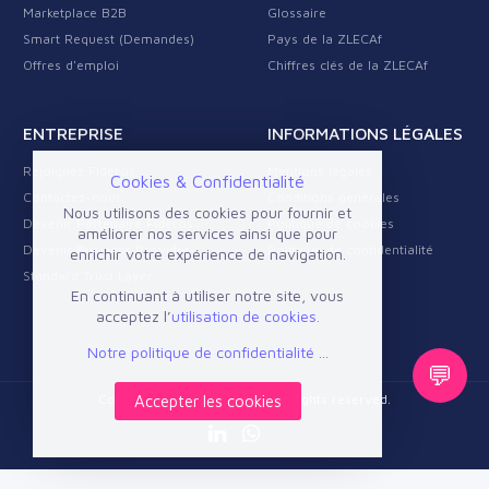
Marketplace B2B
Glossaire
Smart Request (Demandes)
Pays de la ZLECAf
Offres d'emploi
Chiffres clés de la ZLECAf
ENTREPRISE
INFORMATIONS LÉGALES
Rejoignez Fideros
Mentions légales
Cookies & Confidentialité
Contactez-nous
Conditions générales
Nous utilisons des cookies pour fournir et
Devenir Partenaire Fideros
Politique de cookies
améliorer nos services ainsi que pour
Devenir Business Provider
Politique de confidentialité
enrichir votre expérience de navigation.
Standard Trust Layer
En continuant à utiliser notre site, vous
acceptez l’
utilisation de cookies.
Notre politique de confidentialité ...
💬
Copyright © 2026 Fideros. All rights reserved.
Accepter les cookies