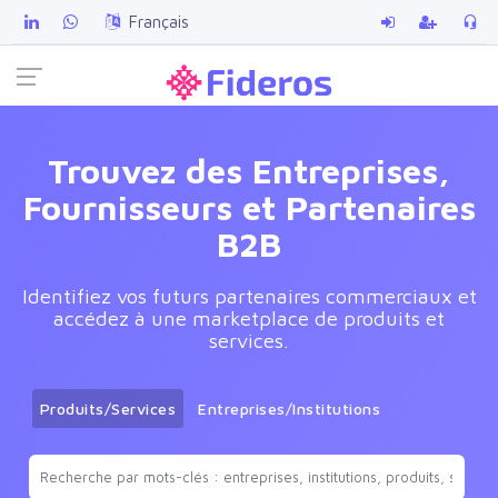
Français
Trouvez des Entreprises,
Fournisseurs et Partenaires
B2B
Identifiez vos futurs partenaires commerciaux et
accédez à une marketplace de produits et
services.
Produits/Services
Entreprises/Institutions