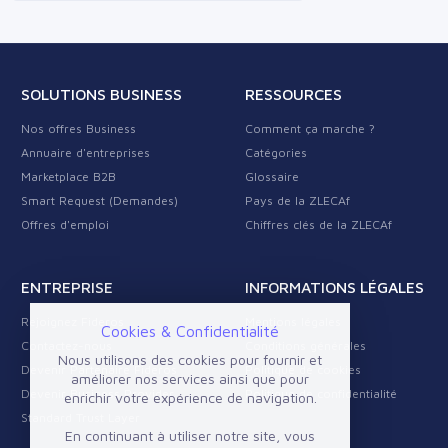
SOLUTIONS BUSINESS
RESSOURCES
Nos offres Business
Comment ça marche ?
Annuaire d'entreprises
Catégories
Marketplace B2B
Glossaire
Smart Request (Demandes)
Pays de la ZLECAf
Offres d'emploi
Chiffres clés de la ZLECAf
ENTREPRISE
INFORMATIONS LÉGALES
Rejoignez Fideros
Mentions légales
Cookies & Confidentialité
Contactez-nous
Conditions générales
Nous utilisons des cookies pour fournir et
Devenir Partenaire Fideros
Politique de cookies
améliorer nos services ainsi que pour
Devenir Business Provider
Politique de confidentialité
enrichir votre expérience de navigation.
Standard Trust Layer
En continuant à utiliser notre site, vous