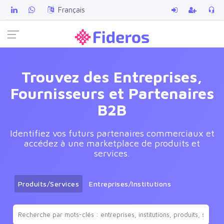
Français
Trouvez des Entreprises,
Fournisseurs et Partenaires
B2B
Identifiez vos futurs partenaires commerciaux et
accédez à une marketplace de produits et
services.
Produits/Services
Entreprises/Institutions