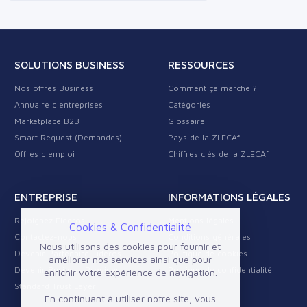
SOLUTIONS BUSINESS
RESSOURCES
Nos offres Business
Comment ça marche ?
Annuaire d'entreprises
Catégories
Marketplace B2B
Glossaire
Smart Request (Demandes)
Pays de la ZLECAf
Offres d'emploi
Chiffres clés de la ZLECAf
ENTREPRISE
INFORMATIONS LÉGALES
Rejoignez Fideros
Mentions légales
Cookies & Confidentialité
Contactez-nous
Conditions générales
Nous utilisons des cookies pour fournir et
Devenir Partenaire Fideros
Politique de cookies
améliorer nos services ainsi que pour
Devenir Business Provider
Politique de confidentialité
enrichir votre expérience de navigation.
Standard Trust Layer
En continuant à utiliser notre site, vous