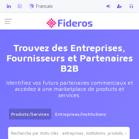
Français
Trouvez des Entreprises,
Fournisseurs et Partenaires
B2B
Identifiez vos futurs partenaires commerciaux et
accédez à une marketplace de produits et
services.
Produits/Services
Entreprises/Institutions