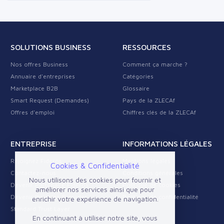
SOLUTIONS BUSINESS
RESSOURCES
Nos offres Business
Comment ça marche ?
Annuaire d'entreprises
Catégories
Marketplace B2B
Glossaire
Smart Request (Demandes)
Pays de la ZLECAf
Offres d'emploi
Chiffres clés de la ZLECAf
ENTREPRISE
INFORMATIONS LÉGALES
Rejoignez Fideros
Mentions légales
Cookies & Confidentialité
Contactez-nous
Conditions générales
Nous utilisons des cookies pour fournir et
Devenir Partenaire Fideros
Politique de cookies
améliorer nos services ainsi que pour
Devenir Business Provider
Politique de confidentialité
enrichir votre expérience de navigation.
Standard Trust Layer
En continuant à utiliser notre site, vous