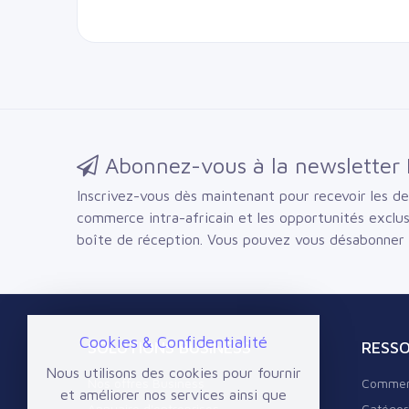
Abonnez-vous à la newsletter 
Inscrivez-vous dès maintenant pour recevoir les der
commerce intra-africain et les opportunités exclu
boîte de réception.
Vous pouvez vous désabonner
Cookies & Confidentialité
SOLUTIONS BUSINESS
RESS
Nous utilisons des cookies pour fournir
Nos offres Business
Commen
et améliorer nos services ainsi que
Annuaire d'entreprises
Catégor