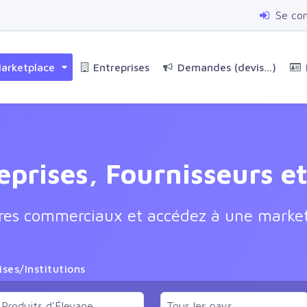
Se co
arketplace
Entreprises
Demandes (devis...)
eprises, Fournisseurs e
ires commerciaux et accédez à une market
ises/Institutions
Produits d'Élevage
Tous les pays