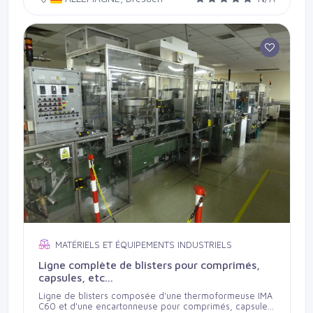
for containers 16 to 58 mm diameter, 35 to 185 mm
high, Output up to 3600 containers per hour, includes
rotary infeed table and magazine outfeed. Currently
used for vials with 2.5 ml., 5 ml. and 10 ml. fill with
bung/dropper and screw cap.
MATÉRIELS ET ÉQUIPEMENTS INDUSTRIELS
Ligne complète de blisters pour comprimés,
capsules, etc...
Ligne de blisters composée d'une thermoformeuse IMA
C60 et d'une encartonneuse pour comprimés, capsules,