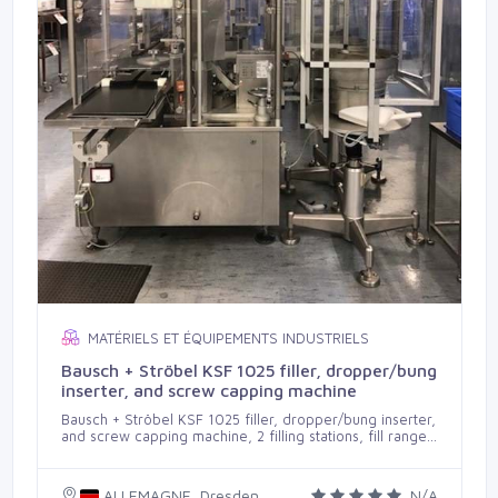
MATÉRIELS ET ÉQUIPEMENTS INDUSTRIELS
Bausch + Ströbel KSF 1025 filler, dropper/bung
inserter, and screw capping machine
Bausch + Ströbel KSF 1025 filler, dropper/bung inserter,
and screw capping machine, 2 filling stations, fill range
0.2 to 200 ml. (with suitable pumps), first closing station
for droppers/bungs, etc., second closing station for
screw caps, fitted with 24 pocket start wheels, suitable
ALLEMAGNE, Dresden
N/A