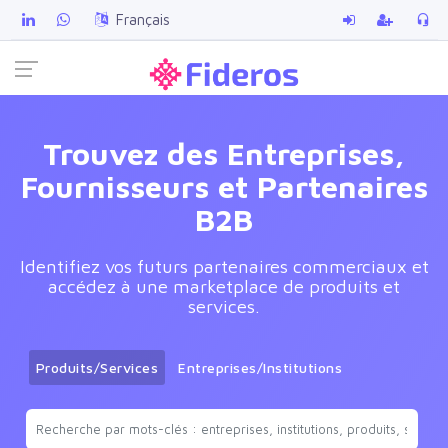
Français
Trouvez des Entreprises,
Fournisseurs et Partenaires
B2B
Identifiez vos futurs partenaires commerciaux et
accédez à une marketplace de produits et
services.
Produits/Services
Entreprises/Institutions