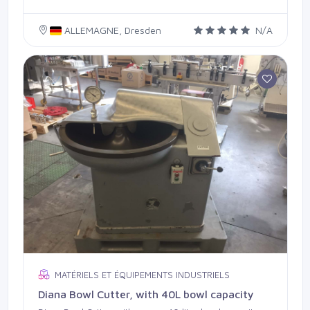
etc. avec contrôle de remplissage par caméra Laetus,
comprenant des outils de formage pour blisters de 35 x
82 mm, 40 x 94 mm et 38 x 88 mm, une trieuse
ALLEMAGNE, Dresden
N/A
pondérale à bande transporteuse Prisma 05C3, une
étiqueteuse de vignettes Neri SL400 avec imprimante
Markem et contrôle par caméra, une emballeuse de
paquets Pester PEWO-PACK 450SN pour boîtes
pliantes, etc...
MATÉRIELS ET ÉQUIPEMENTS INDUSTRIELS
Diana Bowl Cutter, with 40L bowl capacity