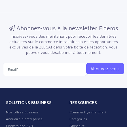
Abonnez-vous à la newsletter Fideros
Inscrivez-vous dès maintenant pour recevoir les dernières
actualités sur le commerce intra-africain et les opportunités
exclusives de la ZLECAf dans votre boîte de réception.
Vous
pouvez vous désabonner à tout moment.
Abonnez-vous
SOLUTIONS BUSINESS
RESSOURCES
Nos offres Business
Comment ça marche ?
Annuaire d'entreprises
Catégories
Marketplace B2B
Glossaire