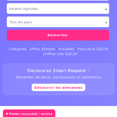
Intrants Agricoles
Tous les pays
Rechercher
Catégories
Offres d'Emploi
Actualités
Pays de la ZLECAf
Chiffres Clés ZLECAf
Découvrez Smart Request :
demandes de devis, partenariats et assistance
Découvrir les demandes
Publier un produit / service