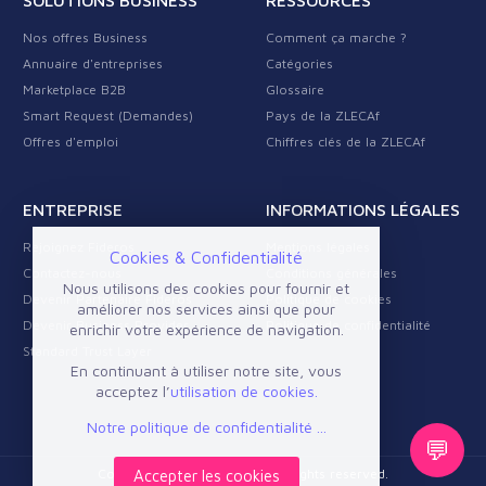
SOLUTIONS BUSINESS
RESSOURCES
Nos offres Business
Comment ça marche ?
Annuaire d'entreprises
Catégories
Marketplace B2B
Glossaire
Smart Request (Demandes)
Pays de la ZLECAf
Offres d'emploi
Chiffres clés de la ZLECAf
ENTREPRISE
INFORMATIONS LÉGALES
Rejoignez Fideros
Mentions légales
Cookies & Confidentialité
Contactez-nous
Conditions générales
Nous utilisons des cookies pour fournir et
Devenir Partenaire Fideros
Politique de cookies
améliorer nos services ainsi que pour
Devenir Business Provider
Politique de confidentialité
enrichir votre expérience de navigation.
Standard Trust Layer
En continuant à utiliser notre site, vous
acceptez l’
utilisation de cookies.
Notre politique de confidentialité ...
💬
Copyright © 2026 Fideros. All rights reserved.
Accepter les cookies