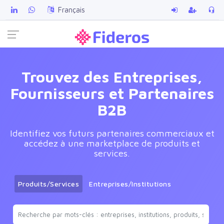
Français
Trouvez des Entreprises,
Fournisseurs et Partenaires
B2B
Identifiez vos futurs partenaires commerciaux et
accédez à une marketplace de produits et
services.
Produits/Services
Entreprises/Institutions