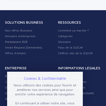
SOLUTIONS BUSINESS
RESSOURCES
Nos offres Business
Comment ça marche ?
Annuaire d'entreprises
Catégories
Marketplace B2B
Glossaire
Smart Request (Demandes)
Pays de la ZLECAf
Offres d'emploi
Chiffres clés de la ZLECAf
ENTREPRISE
INFORMATIONS LÉGALES
Rejoignez Fideros
Mentions légales
Cookies & Confidentialité
Contactez-nous
Conditions générales
Nous utilisons des cookies pour fournir et
Devenir Partenaire Fideros
Politique de cookies
améliorer nos services ainsi que pour
Devenir Business Provider
Politique de confidentialité
enrichir votre expérience de navigation.
Standard Trust Layer
En continuant à utiliser notre site, vous