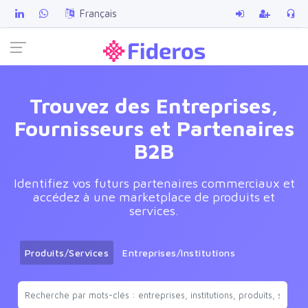
Français
Trouvez des Entreprises,
Fournisseurs et Partenaires
B2B
Identifiez vos futurs partenaires commerciaux et
accédez à une marketplace de produits et
services.
Produits/Services
Entreprises/Institutions