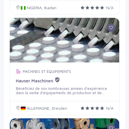
50kg depend on the specification of our clients. We
look forward to have a good deal with our clients
NIGERIA, Ibadan
N/A
because their satisfaction is our priority.
MACHINES ET ÉQUIPEMENTS
Hauser Maschinen
Bénéficiez de nos nombreuses années d'expérience
dans la vente d'équipements de production et de
conditionnement d'occasion destinés à l'industrie
pharmaceutique, cosmétique, chimique, alimentaire et
de la confiserie. Notre parfaite connaissance des
ALLEMAGNE, Dresden
N/A
marchés et des machines, ainsi que nos nombreux
contacts dans divers secteurs de l'industrie, nous
permettent de vous proposer les équipements et
installations que vous recherchez dans les meilleurs
délais et à des conditions très avantageuses.