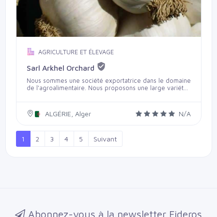
AGRICULTURE ET ÉLEVAGE
Sarl Arkhel Orchard
Nous sommes une société exportatrice dans le domaine
de l'agroalimentaire. Nous proposons une large variété
de qualité (caroube, escargots, oignons, dattes, etc...).
N'hésitez pas à nous contacter pour toute demande. Tel
: 00213661602715 sarl_msf@yahoo.fr
ALGÉRIE, Alger
N/A
1
2
3
4
5
Suivant
Abonnez-vous à la newsletter Fideros