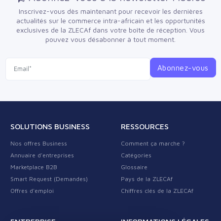
Inscrivez-vous dès maintenant pour recevoir les dernières
actualités sur le commerce intra-africain et les opportunités
exclusives de la ZLECAf dans votre boîte de réception.
Vous
pouvez vous désabonner à tout moment.
Abonnez-vous
SOLUTIONS BUSINESS
RESSOURCES
Nos offres Business
Comment ça marche ?
Annuaire d'entreprises
Catégories
Marketplace B2B
Glossaire
Smart Request (Demandes)
Pays de la ZLECAf
Offres d'emploi
Chiffres clés de la ZLECAf