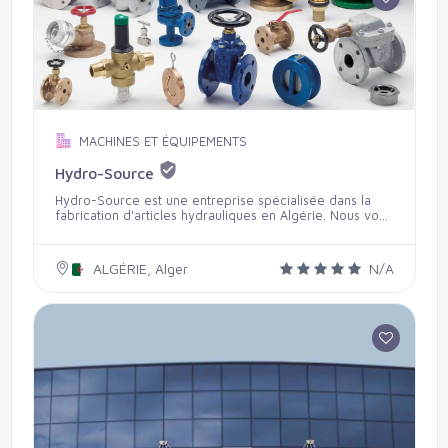
MACHINES ET ÉQUIPEMENTS
Hydro-Source
Hydro-Source est une entreprise spécialisée dans la
fabrication d'articles hydrauliques en Algérie. Nous vous
proposons des équipements ainsi que des pièces de
plomberie. Le développement constant et la notoriété
de notre entreprise sur le territoire national (tant avec
ALGÉRIE, Alger
N/A
les entreprises publiques qu’avec les entreprises
privées) et également à l'étranger sont le gage de
notre sérieux et de notre professionnalisme.