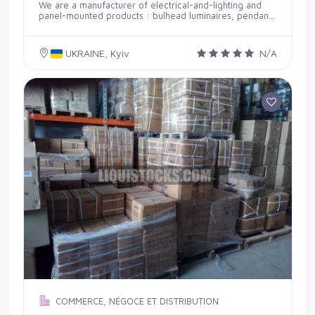
We are a manufacturer of electrical-and-lighting and
panel-mounted products : bulhead luminaires, pendant
lights, suspended lamps, ingress protection (IP) lights,
motion-activated lights, extension cords, etc. We
manufacture high quality products and ensure a
UKRAINE, Kyiv
N/A
thorough selection of suppliers, constitutive elements
for production, continuous control over adherence to
technology of performance of critical operations,
product test, starting from inspections for compliance
with technical characteristics to checks of quality of
packing. We are open to mutual cooperation in the
sector of marketing electrical-and-lighting and panel-
mounted products.
COMMERCE, NÉGOCE ET DISTRIBUTION