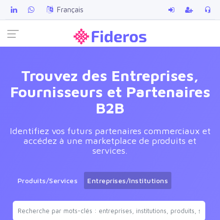
Français
Trouvez des Entreprises,
Fournisseurs et Partenaires
B2B
Identifiez vos futurs partenaires commerciaux et
accédez à une marketplace de produits et
services.
Produits/Services
Entreprises/Institutions