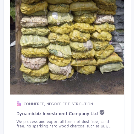
COMMERCE, NÉGOCE ET DISTRIBUTION
Dynamicbiz Investment Company Ltd
We process and export all forms of dust free, sand
free, no sparkling hard wood charcoal such as BBQ,
finger, pouring in different specification of 25kg 30kg