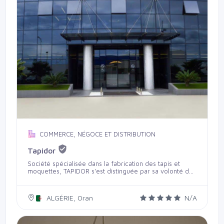
COMMERCE, NÉGOCE ET DISTRIBUTION
Tapidor
Société spécialisée dans la fabrication des tapis et
moquettes, TAPIDOR s'est distinguée par sa volonté de
vous apporter des produits alliant beauté et qualité, tout
en restant accessibles à tous les budgets. Depuis plus
d'un quart de siècle, TAPIDOR continue d'innover en
ALGÉRIE, Oran
N/A
utilisant les technologies les plus récentes afin de vous
offrir une grande diversité de tapis et de moquettes
pour maisons, administrations et hôtels. TAPIDOR met à
votre disposition une large gamme de tapis de