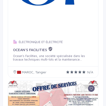
ÉLECTRONIQUE ET ÉLECTRICITÉ
OCEAN'S FACILITIES
Ocean’s Facilities, une société spécialisée dans les
travaux techniques multi-lots et la maintenance
industrielle, intervenant sur des sites en exploitation,
des unités de production et des installations à
contraintes élevées de continuité de service. Ocean’s
MAROC, Tangier
N/A
Facilities accompagne les industriels dans la mise en
œuvre, la fiabilisation et l’exploitation des installations
techniques, en intégrant les exigences de disponibilité
des équipements, de sécurité des personnes, de
conformité réglementaire et d’optimisation énergétique.
Nos domaines d’intervention couvrent notamment : ·
Plomberie sanitaire et industrielle : réseaux process et
utilités, EF/EC/ECS, EU/EV/EP, surpression, production
ECS, essais, mise en service et maintenance. · Électricité
industrielle (CFO/CFA) : TGBT, armoires BT, distribution,