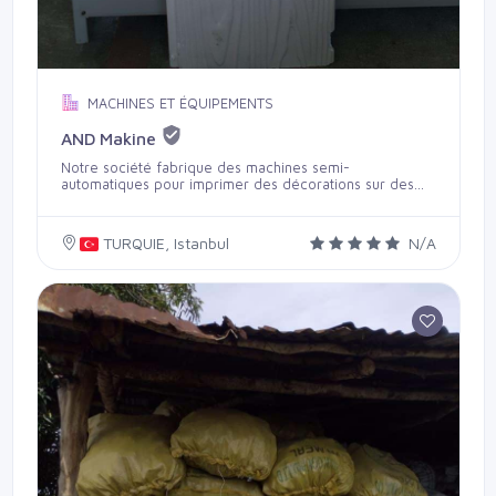
MACHINES ET ÉQUIPEMENTS
AND Makine
Notre société fabrique des machines semi-
automatiques pour imprimer des décorations sur des
plaques de polystyrène (EPS) destinées au bâtiment,
permettant ainsi d'améliorer le design des maisons ou
immeubles. La décoration s'effectue par un système de
TURQUIE, Istanbul
N/A
pression exercée sur la plaque de polystyrène. Grâce à
la variété de moules disponibles pour nos machines, il
est possible d'effectuer différents styles de décoration.