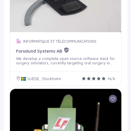
INFORMATIQUE ET TÉLÉCOMMUNICATIONS
Forsslund Systems AB
We develop a complete open source software stack for
surgery simulators, currently targeting oral surgery in
particular. Forsslund Systems is a spin-of from Royal
Institute of Technology, Stockholm, Sweden. The current
flag ship product, the oral surgery simulator, has
SUÈDE, Stockholm
N/A
recently been incorporated in courses at Karolinska
Institutet, and is now available to other interested
parties. The Kobra simulator was developed with the
user in mind. We have collaborated with oral surgeons
at Karolinska Institutet in Huddinge to ensure that it aids
in important aspects of teacher-student interaction.