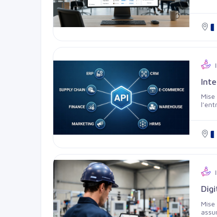
chaqu
👉 Ob
Int
Mise 
l’ent
manue
Digi
Mise 
assur