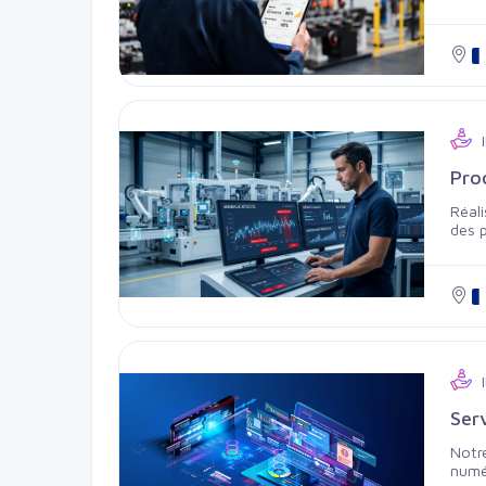
incid
exist
Pro
Réali
des p
faisa
Détect
les 
Serv
Notre
numé