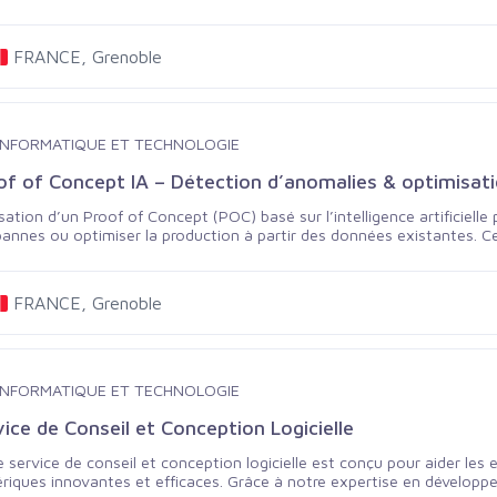
ents, volumes) et faciliter la prise de décision. Adaptée aux PME/PM
ant.
FRANCE, Grenoble
INFORMATIQUE ET TECHNOLOGIE
of of Concept IA – Détection d’anomalies & optimisatio
sation d’un Proof of Concept (POC) basé sur l’intelligence artificielle
annes ou optimiser la production à partir des données existantes. C
bilité et le ROI d’un projet IA avant un déploiement à grande échelle,
ion de défauts qualité Maintenance prédictive Optimisation des performances machines
données existantes en levier de performance mesurable.
FRANCE, Grenoble
INFORMATIQUE ET TECHNOLOGIE
ice de Conseil et Conception Logicielle
 service de conseil et conception logicielle est conçu pour aider les 
riques innovantes et efficaces. Grâce à notre expertise en développe