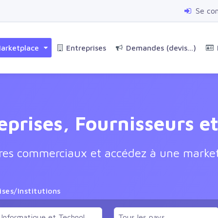
Se co
arketplace
Entreprises
Demandes (devis...)
eprises, Fournisseurs e
ires commerciaux et accédez à une market
ises/Institutions
Informatique et Technologie
Tous les pays