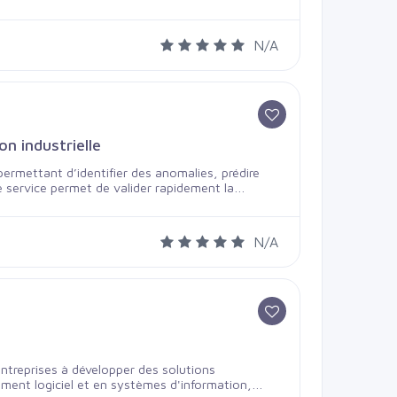
I, sans transformation lourde du système
N/A
n industrielle
 permettant d’identifier des anomalies, prédire
e service permet de valider rapidement la
 avec un risque maîtrisé. Cas d’usage typiques :
 👉 Objectif : transformer
N/A
entreprises à développer des solutions
ment logiciel et en systèmes d'information,