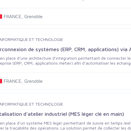
e entreprise (industrie, services, logistique, commerce) et s’intègre
jectif : remplacer les processus manuels par des outils performants e
FRANCE, Grenoble
INFORMATIQUE ET TECHNOLOGIE
erconnexion de systèmes (ERP, CRM, applications) via 
en place d’une architecture d’intégration permettant de connecter le
reprise (ERP, CRM, applications métier) afin d’automatiser les échan
lles. 👉 Objectif : fluidifier les processus, fiabiliser les données et am
FRANCE, Grenoble
INFORMATIQUE ET TECHNOLOGIE
talisation d’atelier industriel (MES léger clé en main)
en place d’un système MES léger permettant de suivre en temps réel l
er la traçabilité des opérations. La solution permet de collecter les 