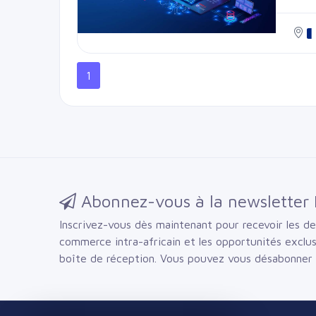
nous
besoi
en ét
logic
déve
vos objectifs. Conception de solutions logi
sur mesure 
1
d'info
assu
sécurité. En résumé, notre service de conseil et conception logicie
numé
somm
spéci
Abonnez-vous à la newsletter 
Inscrivez-vous dès maintenant pour recevoir les der
commerce intra-africain et les opportunités exclu
boîte de réception.
Vous pouvez vous désabonner